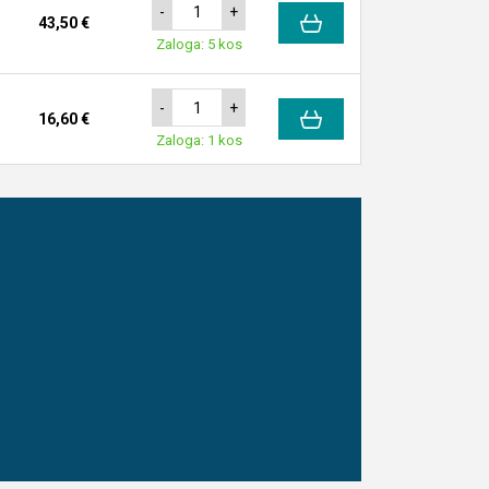
-
+
43,50 €
Zaloga: 5 kos
-
+
16,60 €
Zaloga: 1 kos