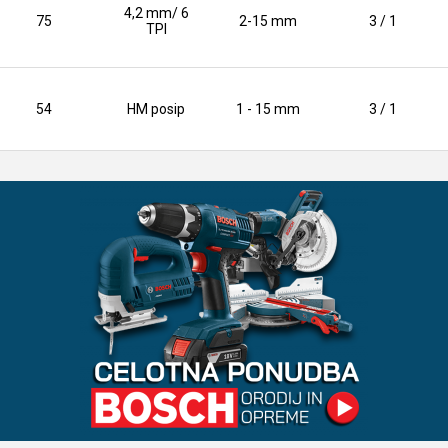
4,2 mm/ 6
75
2-15 mm
3 / 1
TPI
54
HM posip
1 - 15 mm
3 / 1