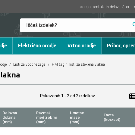
Lokacija, kontakt in delovni čas
dje
Električno orodje
Vrtno orodje
Pribor, opre
rodje
/
Listi za vbodne žage
/
HM žagini listi za steklena vlakna
vlakna
Prikazanih
1 - 2
od
2
izdelkov
Delovna
Razmak
Umetne
Enota
dolžina
med zobmi
mase
(kos/set)
(mm)
(mm)
(mm)