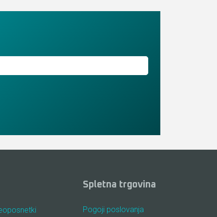
Spletna trgovina
Pogoji poslovanja
eoposnetki