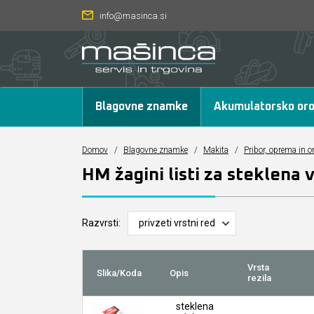
info@masinca.si
Blagovne znamke
Akumulatorsko oro
Domov
/
Blagovne znamke
/
Makita
/
Pribor, oprema in o
HM žagini listi za steklena 
Razvrsti:
Vrsta
Slika/Koda
Opis
rezila
steklena