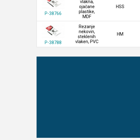
vlakna,
ojačane
HSS
plastike,
P-38766
MDF
Rezanje
nekovin,
HM
steklenih
vlaken, PVC
P-38788