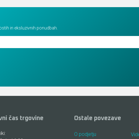
vostih in eksluzivnih ponudbah.
vni čas trgovine
Ostale povezave
ki:
O podjetju
Vid