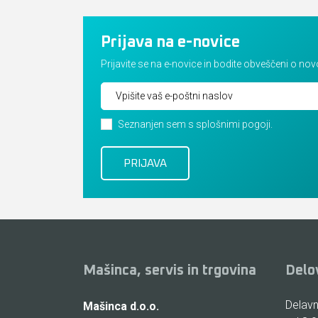
Prijava na e-novice
Prijavite se na e-novice in bodite obveščeni o no
Seznanjen sem s splošnimi pogoji.
Mašinca, servis in trgovina
Delo
Delavni
Mašinca d.o.o.