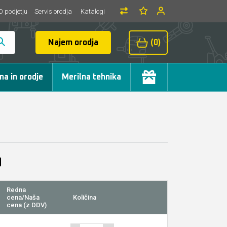
O podjetju
Servis orodja
Katalogi
Najem orodja
(0)
ma in orodje
Merilna tehnika
Redna
cena/Naša
Količina
cena (z DDV)