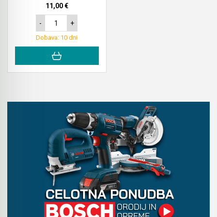
11,00 €
Akumulatorski vezalci in rezalniki armature &
-
+
navojnih palic
Dobava: 10 dni
Akumulatorska mikrovalovna pečica
Akumulatorski čistilniki