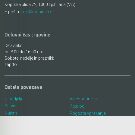
Koprska ulica 72, 1000 Ljubljana (Vič)
E-pošta:
info@masinca.si
Delovni čas trgovine
Delavniki:
od 8.00 do 16.00 ure
Sobote, nedelje in prazniki:
zaprto
Ostale povezave
O podjetju
Videoposnetki
Servis
Katalogi
Najem
Pogosta vprašanja
Lokacija in kontakt
Piškotki
Blog