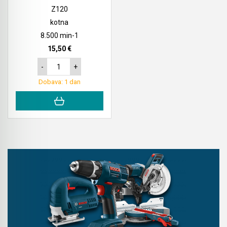
Z120
Akumulatorski vezalci in rezalniki armature &
kotna
navojnih palic
8.500 min-1
15,50 €
Akumulatorska mikrovalovna pečica
-
+
Akumulatorski čistilniki
Dobava: 1 dan