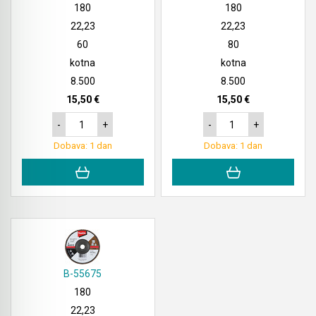
Akmulatorski kovičarji / kovičniki
Ročno orodje
180
180
22,23
22,23
Akumulatorske tračne žage
Pribor za prebijalnike in rezalnike kovine
60
80
kotna
kotna
Akumulatorski mešalniki in zgoščevalniki
Stranski in krožni ročaji
8.500
8.500
betona
15,50 €
15,50 €
Pribor za verižne rezkarje
Akumulatorske škarje in prebijalniki za kovino
-
+
-
+
Elastike, gurtne in povezovalni trakovi
Dobava: 1 dan
Dobava: 1 dan
Akumulatorske samokolnice
Ležaji SKF
Akumulatorski kavni aparati
Ščetke MAKITA
Akumulatorski grelnik vode
Akumulatorske hladilno grelne torbe
B-55675
Akumulatorske vakumske črpalke za klime
180
Akumulatorski detektorji
22,23