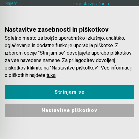
Najem
Pogosta vprašanja
Lokacija in kontakt
Piškotki
Blog
Nastavitve zasebnosti in piškotkov
Spletno mesto za boljšo uporabniško izkušnjo, analitiko,
Spletna trgovina
oglaševanje in dodatne funkcije uporablja piškotke. Z
izborom opcije "Strinjam se" dovoljujete uporabo piškotkov
Pogoji poslovanja
za vse navedene namene. Za prilagoditev dovoljenj
Plačila
piškotkov kliknite na "Nastavitve piškotkov". Več informacij
Odstop od nakupa
o piškotkih najdete
tukaj
.
Dostava
Varovanje podatkov
Strinjam se
Nastavitve piškotkov
© 2023 - 2026 Mašinca. Vse pravice pridržane.