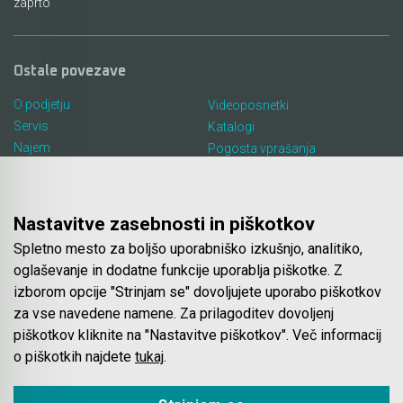
zaprto
Ostale povezave
O podjetju
Videoposnetki
Servis
Katalogi
Najem
Pogosta vprašanja
Lokacija in kontakt
Piškotki
Blog
Nastavitve zasebnosti in piškotkov
Spletno mesto za boljšo uporabniško izkušnjo, analitiko,
Spletna trgovina
oglaševanje in dodatne funkcije uporablja piškotke. Z
izborom opcije "Strinjam se" dovoljujete uporabo piškotkov
Pogoji poslovanja
za vse navedene namene. Za prilagoditev dovoljenj
Plačila
piškotkov kliknite na "Nastavitve piškotkov". Več informacij
Odstop od nakupa
o piškotkih najdete
tukaj
.
Dostava
Varovanje podatkov