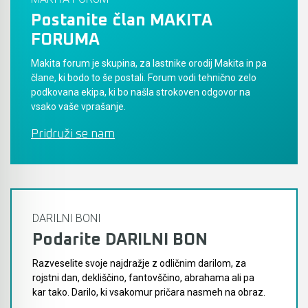
Postanite član MAKITA
Akumulatorski vezalci in rezalniki armature &
FORUMA
navojnih palic
Makita forum je skupina, za lastnike orodij Makita in pa
Akumulatorska mikrovalovna pečica
člane, ki bodo to še postali. Forum vodi tehnično zelo
podkovana ekipa, ki bo našla strokoven odgovor na
Akumulatorski čistilniki
vsako vaše vprašanje.
Pridruži se nam
DARILNI BONI
Podarite DARILNI BON
Razveselite svoje najdražje z odličnim darilom, za
rojstni dan, dekliščino, fantovščino, abrahama ali pa
kar tako. Darilo, ki vsakomur pričara nasmeh na obraz.