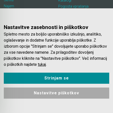
Servis
Katalogi
Najem
Pogosta vprašanja
Lokacija in kontakt
Piškotki
Blog
Nastavitve zasebnosti in piškotkov
Spletno mesto za boljšo uporabniško izkušnjo, analitiko,
Spletna trgovina
oglaševanje in dodatne funkcije uporablja piškotke. Z
izborom opcije "Strinjam se" dovoljujete uporabo piškotkov
Pogoji poslovanja
za vse navedene namene. Za prilagoditev dovoljenj
Plačila
piškotkov kliknite na "Nastavitve piškotkov". Več informacij
Odstop od nakupa
o piškotkih najdete
tukaj
.
Dostava
Varovanje podatkov
Strinjam se
Nastavitve piškotkov
© 2023 - 2026 Mašinca. Vse pravice pridržane.