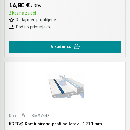
14,80 €
z DDV
Akumulatorski vezalci in rezalniki armature &
2 kos na zalogi
navojnih palic
Dodaj med priljubljene
Dodaj v primerjavo
Akumulatorska mikrovalovna pečica
Akumulatorski čistilniki
V košarico
Kreg
Šifra:
KMS7448
KREG® Kombinirana profilna letev - 1219 mm