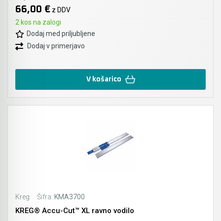
66,00 €
z DDV
Akumulatorski vezalci in rezalniki armature &
2 kos na zalogi
navojnih palic
Dodaj med priljubljene
Dodaj v primerjavo
Akumulatorska mikrovalovna pečica
Akumulatorski čistilniki
V košarico
Kreg
Šifra:
KMA3700
KREG® Accu-Cut™ XL ravno vodilo