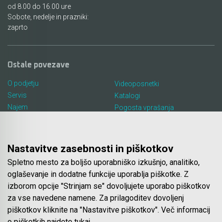
od 8.00 do 16.00 ure
Sobote, nedelje in prazniki:
zaprto
Ostale povezave
O podjetju
Videoposnetki
Servis
Katalogi
Najem
Pogosta vprašanja
Lokacija in kontakt
Piškotki
Blog
Nastavitve zasebnosti in piškotkov
Spletno mesto za boljšo uporabniško izkušnjo, analitiko,
Spletna trgovina
oglaševanje in dodatne funkcije uporablja piškotke. Z
izborom opcije "Strinjam se" dovoljujete uporabo piškotkov
Pogoji poslovanja
za vse navedene namene. Za prilagoditev dovoljenj
Plačila
piškotkov kliknite na "Nastavitve piškotkov". Več informacij
Odstop od nakupa
o piškotkih najdete
tukaj
.