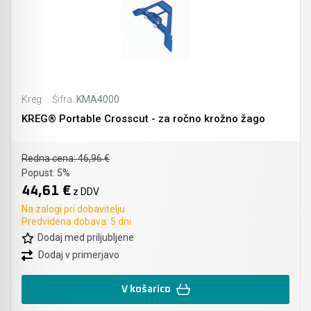
Kreg
Šifra:
KMA4000
KREG® Portable Crosscut - za ročno krožno žago
Redna cena:
46,96 €
Popust:
5%
44,61 €
z DDV
Na zalogi pri dobavitelju
Predvidena dobava: 5 dni
Dodaj med priljubljene
Dodaj v primerjavo
V košarico