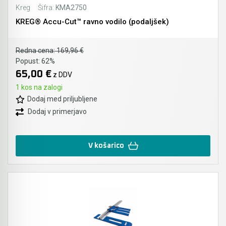
Kreg
Šifra:
KMA2750
KREG® Accu-Cut™ ravno vodilo (podaljšek)
Redna cena:
169,96 €
Popust:
62%
65,00 €
z DDV
1 kos na zalogi
Dodaj med priljubljene
Dodaj v primerjavo
V košarico