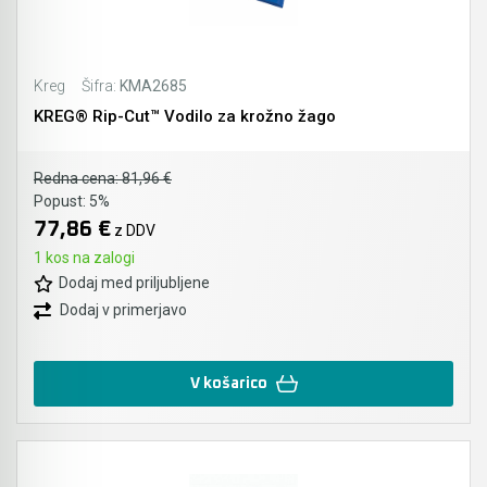
Kreg
Šifra:
KMA2685
KREG® Rip-Cut™ Vodilo za krožno žago
Redna cena:
81,96 €
Popust:
5%
77,86 €
z DDV
1 kos na zalogi
Dodaj med priljubljene
Dodaj v primerjavo
V košarico