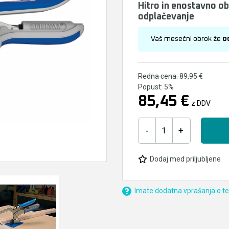
Hitro in enostavno o
odplačevanje
Vaš mesečni obrok že
o
Redna cena:
89,95 €
Popust:
5%
85,45 €
z DDV
-
+
Dodaj med priljubljene
Imate dodatna vprašanja o t