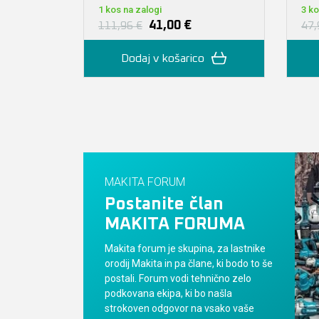
1 kos na zalogi
3 ko
41,00 €
111,96 €
47,
Dodaj v košarico
MAKITA FORUM
Postanite član
MAKITA FORUMA
Makita forum je skupina, za lastnike
orodij Makita in pa člane, ki bodo to še
postali. Forum vodi tehnično zelo
podkovana ekipa, ki bo našla
strokoven odgovor na vsako vaše