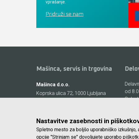
vprašanje.
Pridruži se nam
Mašinca, servis in trgovina
Delo
Delavni
Mašinca d.o.o.
od 8.0
Koprska ulica 72, 1000 Ljubljana
Sobote
(Vič)
zaprto
E-pošta:
info@masinca.si
Nastavitve zasebnosti in piškotko
Spletno mesto za boljšo uporabniško izkušnjo, a
opcije "Strinjam se" dovoljujete uporabo piško