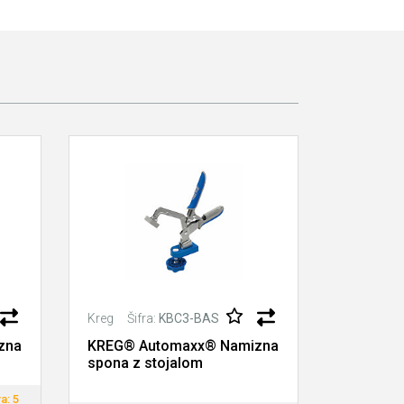
Šifra:
KBC3-BAS
Šif
Kreg
Kreg
zna
KREG® Automaxx® Namizna
KREG® A
spona z stojalom
namizna 
ploščo
a: 5