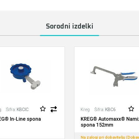
Sorodni izdelki
Šifra:
KBCIC
Šifra:
KBC6
g
Kreg
G® In-Line spona
KREG® Automaxx® Nami
spona 152mm
Na zalogi pri dobavitelju (Dobav