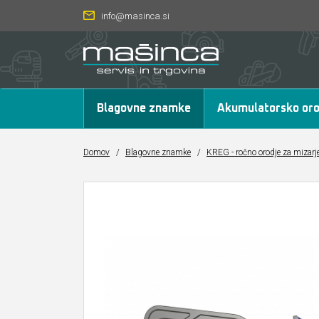
info@masinca.si
Blagovne znamke
Akumulatorsko oro
Domov
/
Blagovne znamke
/
KREG - ročno orodje za mizarj