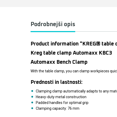
Podrobnejši opis
Product information "KREG® table
Kreg table clamp Automaxx KBC3
Automaxx Bench Clamp
With the table clamp, you can clamp workpieces quick
Prednosti in lastnosti:
Clamping clamp automatically adapts to any mate
Heavy-duty metal construction
Padded handles for optimal grip
Clamping capacity: 76 mm