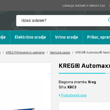
Lokacija, kontakt in delovni čas
dje
Električno orodje
Vrtno orodje
Pribor, opre
e
/
KREG Pritrjevanje in vpenjanje
/
Namizne spone
/
KREG® Automaxx® Nami
KREG® Automaxx
Blagovna znamka:
Kreg
Šifra:
KBC3
Podrobnejši opis