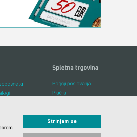
Spletna trgovina
Pogoji poslovanja
eoposnetki
Plačila
alogi
Odstop od nakupa
osta vprašanja
Dostava
kotki
Varovanje podatkov
Strinjam se
zborom