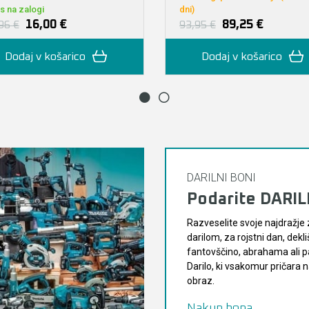
s na zalogi
dni)
16,00 €
89,25 €
96 €
93,95 €
Dodaj v košarico
Dodaj v košarico
DARILNI BONI
Podarite DARI
Razveselite svoje najdražje 
darilom, za rojstni dan, dekli
fantovščino, abrahama ali pa
Darilo, ki vsakomur pričara
obraz.
Nakup bona