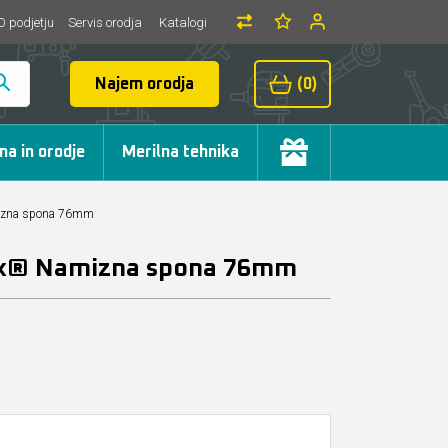
O podjetju
Servis orodja
Katalogi
Najem orodja
(0)
ma in orodje
Merilna tehnika
zna spona 76mm
® Namizna spona 76mm