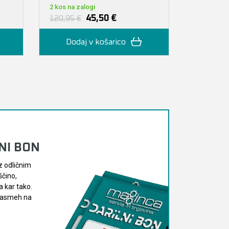
2 kos na zalogi
1 kos na za
45,50 €
120,95 €
154,95 €
Dodaj v košarico
Doda
LNI BON
z odličnim
ščino,
 kar tako.
 nasmeh na