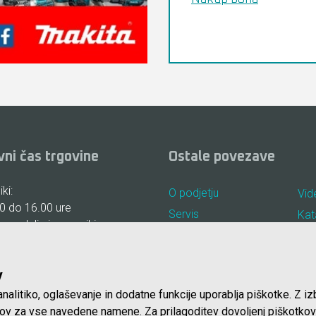
vni čas trgovine
Ostale povezave
ki:
O podjetju
Vid
0 do 16.00 ure
Servis
Kat
, nedelje in prazniki:
Najem
Pog
Lokacija in kontakt
Piš
v
Blog
nalitiko, oglaševanje in dodatne funkcije uporablja piškotke. Z i
tkov za vse navedene namene. Za prilagoditev dovoljenj piškotkov