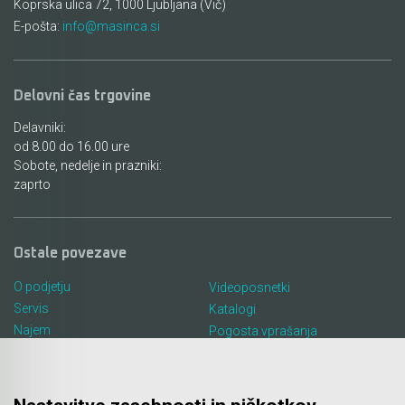
Akmulatorski kovičarji / kovičniki
Koprska ulica 72, 1000 Ljubljana (Vič)
Ročno orodje
E-pošta:
info@masinca.si
Akumulatorske tračne žage
Pribor za prebijalnike in rezalnike kovine
Akumulatorski mešalniki in zgoščevalniki
Stranski in krožni ročaji
Delovni čas trgovine
betona
Delavniki:
Pribor za verižne rezkarje
od 8.00 do 16.00 ure
Akumulatorske škarje in prebijalniki za kovino
Sobote, nedelje in prazniki:
Elastike, gurtne in povezovalni trakovi
zaprto
Akumulatorske samokolnice
Ležaji SKF
Akumulatorski kavni aparati
Ostale povezave
Ščetke MAKITA
Akumulatorski grelnik vode
O podjetju
Videoposnetki
Servis
Katalogi
Akumulatorske hladilno grelne torbe
Najem
Pogosta vprašanja
Lokacija in kontakt
Piškotki
Akumulatorske vakumske črpalke za klime
Blog
Akumulatorski detektorji