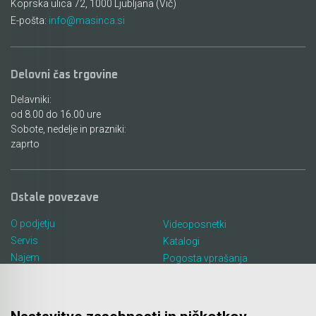
Akmulatorski kovičarji / kovičniki
Koprska ulica 72, 1000 Ljubljana (Vič)
Ročno orodje
E-pošta:
info@masinca.si
Akumulatorske tračne žage
Pribor za prebijalnike in rezalnike kovine
Akumulatorski mešalniki in zgoščevalniki
Stranski in krožni ročaji
Delovni čas trgovine
betona
Delavniki:
Pribor za verižne rezkarje
od 8.00 do 16.00 ure
Akumulatorske škarje in prebijalniki za kovino
Sobote, nedelje in prazniki:
Elastike, gurtne in povezovalni trakovi
zaprto
Akumulatorske samokolnice
Ležaji SKF
Akumulatorski kavni aparati
Ostale povezave
Ščetke MAKITA
Akumulatorski grelnik vode
O podjetju
Videoposnetki
Servis
Katalogi
Akumulatorske hladilno grelne torbe
Najem
Pogosta vprašanja
Lokacija in kontakt
Piškotki
Akumulatorske vakumske črpalke za klime
Blog
Akumulatorski detektorji