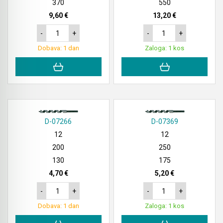
Akmulatorski kovičarji / kovičniki
370
550
9,60 €
13,20 €
Akumulatorske tračne žage
-
+
-
+
Akumulatorski mešalniki in zgoščevalniki
Dobava: 1 dan
Zaloga: 1 kos
betona
Akumulatorske škarje in prebijalniki za kovino
Akumulatorske samokolnice
D-07266
D-07369
Akumulatorski kavni aparati
12
12
200
250
Akumulatorski grelnik vode
130
175
Akumulatorske hladilno grelne torbe
4,70 €
5,20 €
-
+
-
+
Akumulatorske vakumske črpalke za klime
Dobava: 1 dan
Zaloga: 1 kos
Akumulatorski detektorji