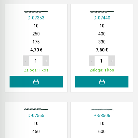
Akumulatorske stabilne kotne žage
Rezalnik za peno
D-07353
D-07440
Akumulatorski obliči
10
10
Brusilniki za zidove
Akumulatorske vbodne žage
250
400
Žage za porobeton (Siporeks / Siporex / Ytong)
175
330
Akumulatorski lamelni rezkarji
Bosch
4,70 €
7,60 €
-
+
-
+
Akumulatorski vibracijski, tračni brusilniki in
brusilniki za zidove
Zaloga: 1 kos
Zaloga: 1 kos
Akumulatorski premi brusilniki & izrezovalniki
Akumulatorski ventilatorji
Akumulatorski spenjalniki
D-07565
P-58506
10
10
Akumulatorski žebljalniki & igličarji
450
600