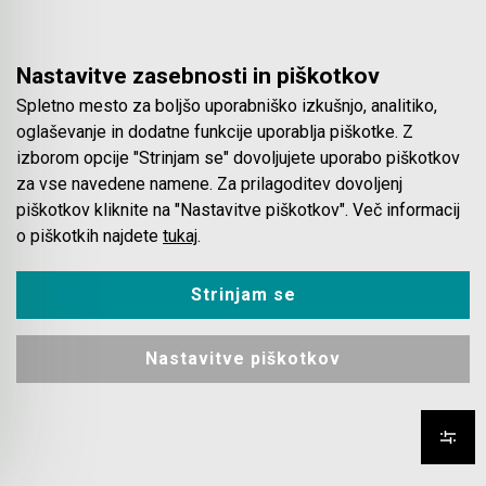
-
+
-
+
Dobava: 1 dan
Dobava: 1 dan
Nastavitve zasebnosti in piškotkov
Spletno mesto za boljšo uporabniško izkušnjo, analitiko,
oglaševanje in dodatne funkcije uporablja piškotke. Z
izborom opcije "Strinjam se" dovoljujete uporabo piškotkov
za vse navedene namene. Za prilagoditev dovoljenj
piškotkov kliknite na "Nastavitve piškotkov". Več informacij
E-07901
E-07917
o piškotkih najdete
tukaj
.
27
30
400
400
Strinjam se
325
325
60,90 €
67,80 €
47,49 €
52,90 €
Nastavitve piškotkov
-
+
-
+
Dobava: 1 dan
Dobava: 1 dan