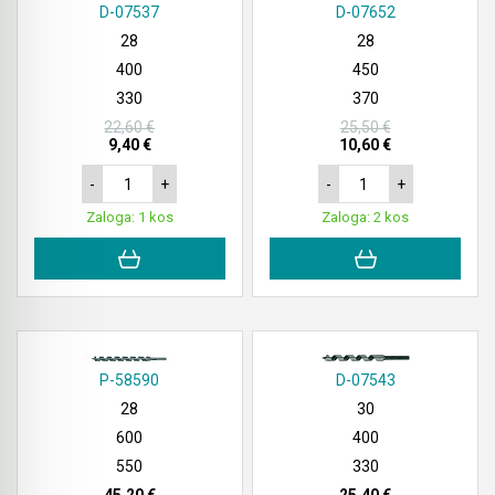
D-07537
D-07652
28
28
400
450
330
370
22,60 €
25,50 €
9,40 €
10,60 €
-
+
-
+
Zaloga: 1 kos
Zaloga: 2 kos
P-58590
D-07543
28
30
600
400
550
330