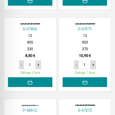
Akumulatorski vezalci in rezalniki armature &
navojnih palic
Akumulatorska mikrovalovna pečica
D-07456
D-07571
12
12
Akumulatorski čistilniki
400
450
330
370
8,80 €
10,90 €
-
+
-
+
Zaloga: 2 kos
Zaloga: 1 kos
P-58512
D-07272