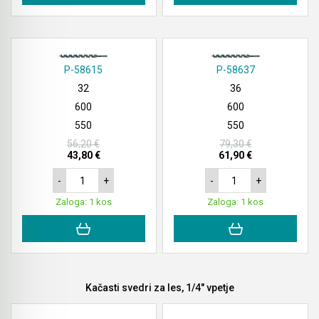
P-58615
P-58637
32
36
600
600
550
550
56,20 €
79,30 €
43,80 €
61,90 €
-
+
-
+
Zaloga: 1 kos
Zaloga: 1 kos
Kačasti svedri za les, 1/4" vpetje