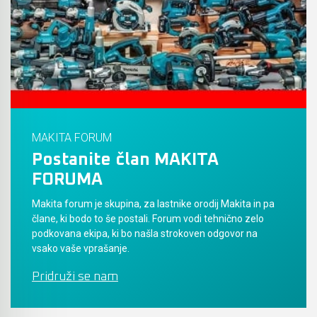
Akumulatorski vezalci in rezalniki armature &
navojnih palic
Akumulatorska mikrovalovna pečica
Akumulatorski čistilniki
MAKITA FORUM
Postanite član MAKITA
FORUMA
Makita forum je skupina, za lastnike orodij Makita in pa
člane, ki bodo to še postali. Forum vodi tehnično zelo
podkovana ekipa, ki bo našla strokoven odgovor na
vsako vaše vprašanje.
Pridruži se nam