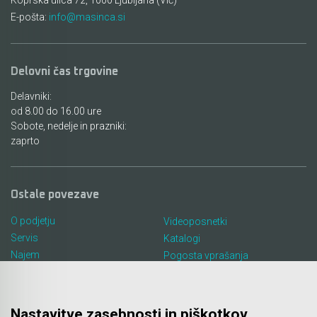
Koprska ulica 72, 1000 Ljubljana (Vič)
E-pošta:
info@masinca.si
Delovni čas trgovine
Delavniki:
od 8.00 do 16.00 ure
Sobote, nedelje in prazniki:
zaprto
Ostale povezave
O podjetju
Videoposnetki
Servis
Katalogi
Najem
Pogosta vprašanja
Lokacija in kontakt
Piškotki
Blog
Nastavitve zasebnosti in piškotkov