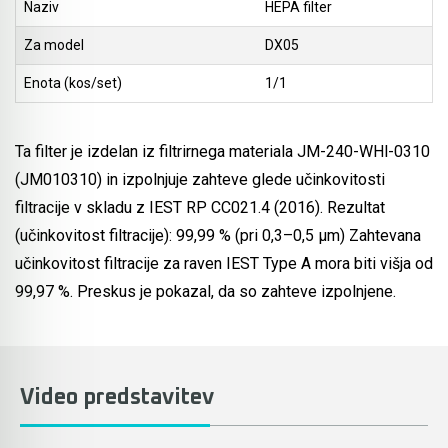
Krtačenje in odstranjevanje barve
Naziv
HEPA filter
Akumulatorski fen na vroč zrak
Lamelni rezkarji
Za model
DX05
Listi za vbodne žage
Akumulatorski radio
Verižni rezkarji
Enota (kos/set)
1/1
Listi za sabljaste žage
Akumulatorske sabljaste žage
Krtačni brusilniki
Krožni žagini listi in pribor za žage
Ta filter je izdelan iz filtrirnega materiala JM-240-WHl-0310
Akumulatorske lepilne in tesnilne pištole
Multifunkcijsko orodje
(JM010310) in izpolnjuje zahteve glede učinkovitosti
Listi za tračne žage
filtracije v skladu z IEST RP CC021.4 (2016). Rezultat
Akumulatorski sesalniki
Industrijski feni in lepilne pištole
(učinkovitost filtracije): 99,99 % (pri 0,3–0,5 µm) Zahtevana
Rezalne plošče za kovino
Akumulatorski enoročni rezkalniki
učinkovitost filtracije za raven IEST Type A mora biti višja od
Žebljalniki in spenjalniki
Diamantne rezalne plošče za kamen in
99,97 %. Preskus je pokazal, da so zahteve izpolnjene.
Akumulatorske ročne krožne žage
keramiko
Škarje in prebijalniki za pločevino
Akumulatorski visokotlačni čistilci
Diamantne brusilne plošče za beton
Rezalniki za utore
Video predstavitev
Akumulatorski rezalniki za beton, ploščice in
Oblanje in rezkanje
Brusilniki za beton
steklo
Multifunkcijsko orodje
Agregati HONDA in Briggs & Stratton