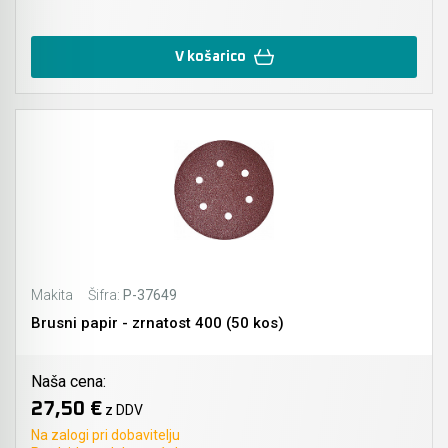
V košarico
Makita
Šifra:
P-37649
Brusni papir - zrnatost 400 (50 kos)
Naša cena:
27,50 €
z DDV
Na zalogi pri dobavitelju