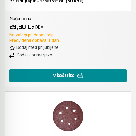
Brusni papir - zrnatost 80 (50 kos)
Naša cena:
29,30 €
z DDV
Na zalogi pri dobavitelju
Predvidena dobava: 1 dan
Dodaj med priljubljene
Dodaj v primerjavo
V košarico