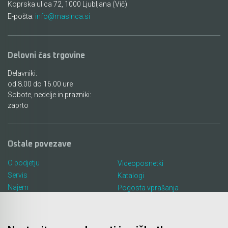
Koprska ulica 72, 1000 Ljubljana (Vič)
E-pošta:
info@masinca.si
Delovni čas trgovine
Delavniki:
od 8.00 do 16.00 ure
Sobote, nedelje in prazniki:
zaprto
Ostale povezave
O podjetju
Videoposnetki
Servis
Katalogi
Najem
Pogosta vprašanja
Lokacija in kontakt
Piškotki
Blog