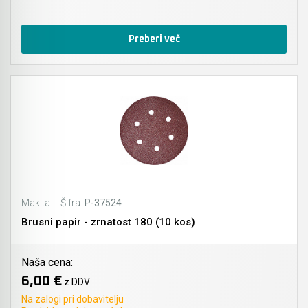
Preberi več
Makita
Šifra:
P-37524
Brusni papir - zrnatost 180 (10 kos)
Naša cena:
6,00 €
z DDV
Na zalogi pri dobavitelju