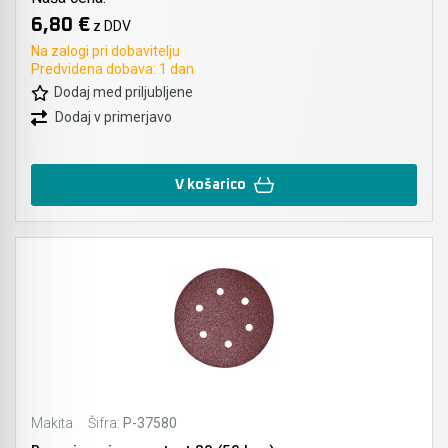
6,80 €
z DDV
Akumulatorski vezalci in rezalniki armature &
Na zalogi pri dobavitelju
navojnih palic
Predvidena dobava: 1 dan
Dodaj med priljubljene
Akumulatorska mikrovalovna pečica
Dodaj v primerjavo
Akumulatorski čistilniki
V košarico
Makita
Šifra:
P-37580