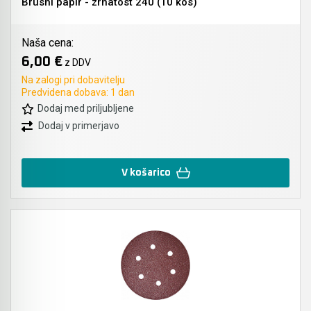
Brusni papir - zrnatost 240 (10 kos)
Naša cena:
6,00 €
z DDV
Na zalogi pri dobavitelju
Predvidena dobava: 1 dan
Dodaj med priljubljene
Dodaj v primerjavo
V košarico