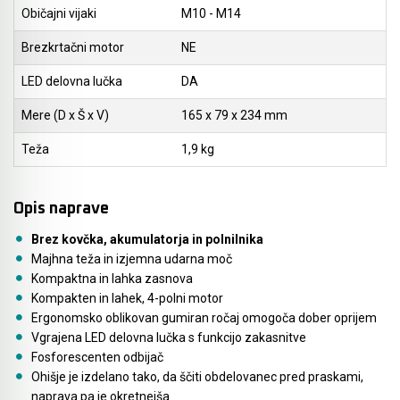
Akmulatorski kovičarji / kovičniki
Ročno orodje
Običajni vijaki
M10 - M14
Akumulatorske tračne žage
Pribor za prebijalnike in rezalnike kovine
Brezkrtačni motor
NE
LED delovna lučka
DA
Akumulatorski mešalniki in zgoščevalniki
Stranski in krožni ročaji
betona
Mere (D x Š x V)
165 x 79 x 234 mm
Pribor za verižne rezkarje
Akumulatorske škarje in prebijalniki za kovino
Teža
1,9 kg
Elastike, gurtne in povezovalni trakovi
Akumulatorske samokolnice
Opis naprave
Ležaji SKF
Akumulatorski kavni aparati
Brez kovčka, akumulatorja in polnilnika
Ščetke MAKITA
Majhna teža in izjemna udarna moč
Akumulatorski grelnik vode
Kompaktna in lahka zasnova
Kompakten in lahek, 4-polni motor
Akumulatorske hladilno grelne torbe
Ergonomsko oblikovan gumiran ročaj omogoča dober oprijem
Vgrajena LED delovna lučka s funkcijo zakasnitve
Akumulatorske vakumske črpalke za klime
Fosforescenten odbijač
Ohišje je izdelano tako, da ščiti obdelovanec pred praskami,
Akumulatorski detektorji
naprava pa je okretnejša