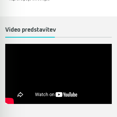
Akumulatorski vezalci in rezalniki armature &
navojnih palic
Akumulatorska mikrovalovna pečica
Video predstavitev
Akumulatorski čistilniki