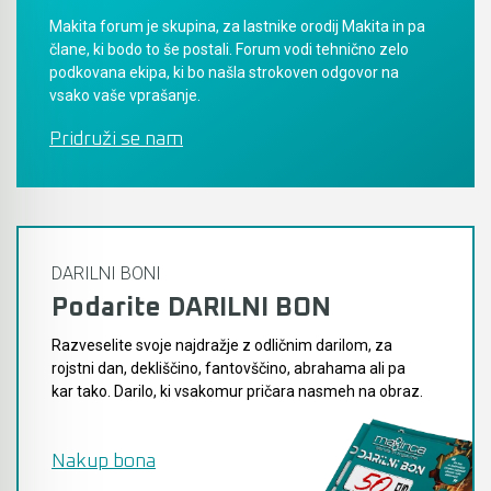
Makita forum je skupina, za lastnike orodij Makita in pa
člane, ki bodo to še postali. Forum vodi tehnično zelo
podkovana ekipa, ki bo našla strokoven odgovor na
vsako vaše vprašanje.
Pridruži se nam
DARILNI BONI
Podarite DARILNI BON
Razveselite svoje najdražje z odličnim darilom, za
rojstni dan, dekliščino, fantovščino, abrahama ali pa
kar tako. Darilo, ki vsakomur pričara nasmeh na obraz.
Nakup bona