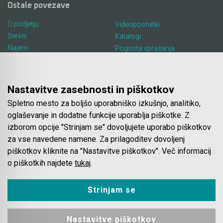
Ostale povezave
O podjetju
Videoposnetki
Servis
Katalogi
Najem
Pogosta vprašanja
Lokacija in kontakt
Piškotki
Blog
Nastavitve zasebnosti in piškotkov
Spletno mesto za boljšo uporabniško izkušnjo, analitiko,
Spletna trgovina
oglaševanje in dodatne funkcije uporablja piškotke. Z
izborom opcije "Strinjam se" dovoljujete uporabo piškotkov
Pogoji poslovanja
za vse navedene namene. Za prilagoditev dovoljenj
Plačila
piškotkov kliknite na "Nastavitve piškotkov". Več informacij
Odstop od nakupa
o piškotkih najdete
tukaj
.
Dostava
Varovanje podatkov
Strinjam se
Nastavitve piškotkov