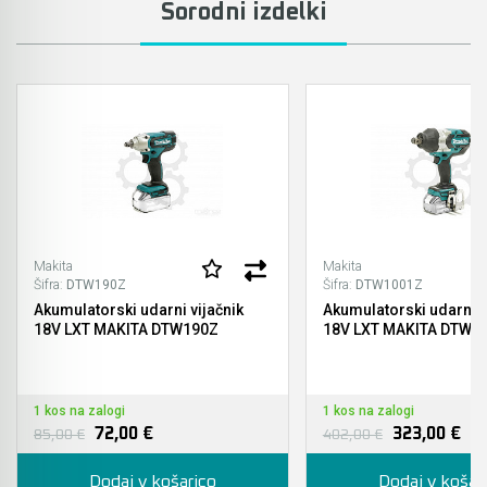
Sorodni izdelki
Makita
Makita
Šifra:
DTW190Z
Šifra:
DTW1001Z
Akumulatorski udarni vijačnik
Akumulatorski udarni v
18V LXT MAKITA DTW190Z
18V LXT MAKITA DTW1
1 kos na zalogi
1 kos na zalogi
72,00 €
323,00 €
85,00 €
402,00 €
Dodaj v košarico
Dodaj v košar