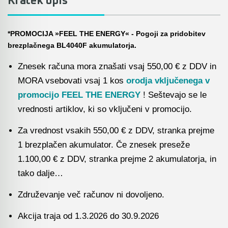
Kratek opis
Akumulatorske stabilne kotne žage
Pribor - orodja za uporabo na prostem
Rezalnik za peno
Akumulatorski obliči
*PROMOCIJA »FEEL THE ENERGY« -
Pogoji za pridobitev
Pritrjevanje - žeblji, sponke in pribor
brezplačnega BL4040F akumulatorja.
Brusilniki za zidove
Akumulatorske vbodne žage
Znesek računa mora znašati vsaj 550,00 € z DDV in
Sesanje
Žage za porobeton (Siporeks / Siporex / Ytong)
Akumulatorski lamelni rezkarji
MORA vsebovati vsaj 1 kos
orodja vključenega v
Bosch
Listi za rezalnik za peno BOSCH GSG 300
promocijo FEEL THE ENERGY
! Seštevajo se le
Akumulatorski vibracijski, tračni brusilniki in
vrednosti artiklov, ki so vključeni v promocijo.
brusilniki za zidove
Rezbarjenje
Za vrednost vsakih 550,00 € z DDV, stranka prejme
Akumulatorski premi brusilniki & izrezovalniki
Pribor za industrijske fene
1 brezplačen akumulator. Če znesek preseže
1.100,00 € z DDV, stranka prejme 2 akumulatorja, in
Akumulatorski ventilatorji
KAINDL univerzalna žaga za kotni brusilnik
tako dalje…
Akumulatorski spenjalniki
Čiščenje cevi in odtokov
Združevanje več računov ni dovoljeno.
Akumulatorski žebljalniki & igličarji
Mešala za mešalnike
Akcija traja od 1.3.2026 do 30.9.2026