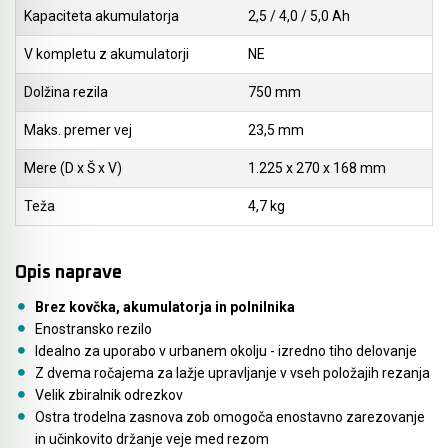
Kapaciteta akumulatorja
2,5 / 4,0 / 5,0 Ah
Akumulatorski vezalci in rezalniki armature &
V kompletu z akumulatorji
NE
navojnih palic
Dolžina rezila
750 mm
Akumulatorska mikrovalovna pečica
Maks. premer vej
23,5 mm
Akumulatorski čistilniki
Mere (D x Š x V)
1.225 x 270 x 168 mm
Teža
4,7 kg
Opis naprave
Brez kovčka, akumulatorja in polnilnika
Enostransko rezilo
Idealno za uporabo v urbanem okolju - izredno tiho delovanje
Z dvema ročajema za lažje upravljanje v vseh položajih rezanja
Velik zbiralnik odrezkov
Ostra trodelna zasnova zob omogoča enostavno zarezovanje
in učinkovito držanje veje med rezom