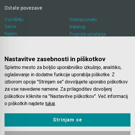
Ostale povezave
O podjetju
Videoposnetki
Servis
Katalogi
Najem
Pogosta vprašanja
Lokacija in kontakt
Piškotki
Blog
Nastavitve zasebnosti in piškotkov
Spletno mesto za boljšo uporabniško izkušnjo, analitiko,
Spletna trgovina
oglaševanje in dodatne funkcije uporablja piškotke. Z
izborom opcije "Strinjam se" dovoljujete uporabo piškotkov
Pogoji poslovanja
za vse navedene namene. Za prilagoditev dovoljenj
Plačila
piškotkov kliknite na "Nastavitve piškotkov". Več informacij
Odstop od nakupa
o piškotkih najdete
tukaj
.
Dostava
Varovanje podatkov
Strinjam se