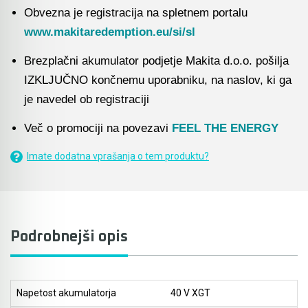
Akmulatorski kovičarji / kovičniki
Ročno orodje
Obvezna je registracija na spletnem portalu
www.makitaredemption.eu/si/sl
Akumulatorske tračne žage
Pribor za prebijalnike in rezalnike kovine
Brezplačni akumulator podjetje Makita d.o.o. pošilja
Akumulatorski mešalniki in zgoščevalniki
Stranski in krožni ročaji
IZKLJUČNO končnemu uporabniku, na naslov, ki ga
betona
je navedel ob registraciji
Pribor za verižne rezkarje
Akumulatorske škarje in prebijalniki za kovino
Več o promociji na povezavi
FEEL THE ENERGY
Elastike, gurtne in povezovalni trakovi
Akumulatorske samokolnice
Imate dodatna vprašanja o tem produktu?
Ležaji SKF
Akumulatorski kavni aparati
Ščetke MAKITA
Akumulatorski grelnik vode
Podrobnejši opis
Akumulatorske hladilno grelne torbe
Akumulatorske vakumske črpalke za klime
Napetost akumulatorja
40 V XGT
Akumulatorski detektorji