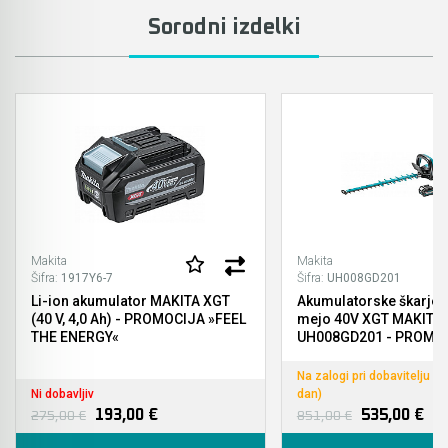
Sorodni izdelki
Makita
Makita
Šifra:
1917Y6-7
Šifra:
UH008GD201
Li-ion akumulator MAKITA XGT
Akumulatorske škarje z
(40 V, 4,0 Ah) - PROMOCIJA »FEEL
mejo 40V XGT MAKITA
THE ENERGY«
UH008GD201 - PROMOCIJA
»FEEL THE ENERGY«
Na zalogi pri dobavitelju (
Ni dobavljiv
dan)
193,00 €
535,00 €
275,00 €
851,00 €