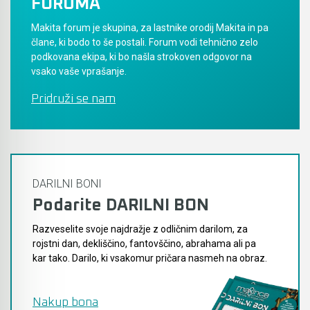
FORUMA
Makita forum je skupina, za lastnike orodij Makita in pa
člane, ki bodo to še postali. Forum vodi tehnično zelo
podkovana ekipa, ki bo našla strokoven odgovor na
vsako vaše vprašanje.
Pridruži se nam
DARILNI BONI
Podarite DARILNI BON
Razveselite svoje najdražje z odličnim darilom, za
rojstni dan, dekliščino, fantovščino, abrahama ali pa
kar tako. Darilo, ki vsakomur pričara nasmeh na obraz.
Nakup bona