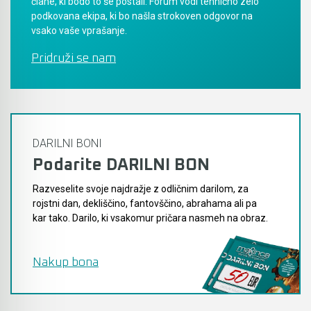
člane, ki bodo to še postali. Forum vodi tehnično zelo
podkovana ekipa, ki bo našla strokoven odgovor na
vsako vaše vprašanje.
Pridruži se nam
DARILNI BONI
Podarite DARILNI BON
Razveselite svoje najdražje z odličnim darilom, za
rojstni dan, dekliščino, fantovščino, abrahama ali pa
kar tako. Darilo, ki vsakomur pričara nasmeh na obraz.
Nakup bona