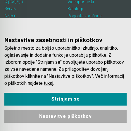
O podjetju
Videoposnetki
Servis
Katalogi
Najem
Pogosta vprašanja
Lokacija in kontakt
Piškotki
Blog
Nastavitve zasebnosti in piškotkov
Spletno mesto za boljšo uporabniško izkušnjo, analitiko,
Spletna trgovina
oglaševanje in dodatne funkcije uporablja piškotke. Z
izborom opcije "Strinjam se" dovoljujete uporabo piškotkov
Pogoji poslovanja
za vse navedene namene. Za prilagoditev dovoljenj
Plačila
piškotkov kliknite na "Nastavitve piškotkov". Več informacij
Odstop od nakupa
o piškotkih najdete
tukaj
.
Dostava
Varovanje podatkov
Strinjam se
Nastavitve piškotkov