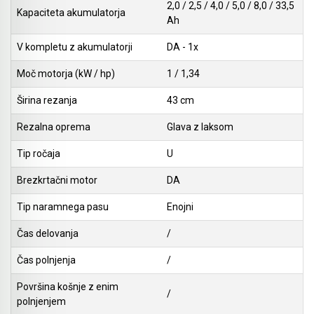
2,0 / 2,5 / 4,0 / 5,0 / 8,0 / 33,5
Kapaciteta akumulatorja
Ah
V kompletu z akumulatorji
DA - 1x
Moč motorja (kW / hp)
1 / 1,34
Širina rezanja
43 cm
Rezalna oprema
Glava z laksom
Tip ročaja
U
Brezkrtačni motor
DA
Tip naramnega pasu
Enojni
Čas delovanja
/
Čas polnjenja
/
Površina košnje z enim
/
polnjenjem