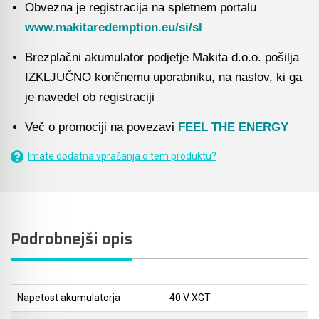
Obvezna je registracija na spletnem portalu
www.makitaredemption.eu/si/sl
Akumulatorski vezalci in rezalniki armature &
navojnih palic
Brezplačni akumulator podjetje Makita d.o.o. pošilja
Akumulatorska mikrovalovna pečica
IZKLJUČNO končnemu uporabniku, na naslov, ki ga
je navedel ob registraciji
Akumulatorski čistilniki
Več o promociji na povezavi
FEEL THE ENERGY
Imate dodatna vprašanja o tem produktu?
Podrobnejši opis
Napetost akumulatorja
40 V XGT