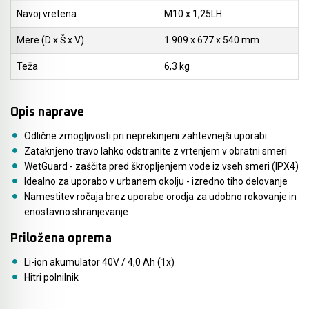
Navoj vretena
M10 x 1,25LH
Mere (D x Š x V)
1.909 x 677 x 540 mm
Teža
6,3 kg
Opis naprave
Odlične zmogljivosti pri neprekinjeni zahtevnejši uporabi
Zataknjeno travo lahko odstranite z vrtenjem v obratni smeri
WetGuard - zaščita pred škropljenjem vode iz vseh smeri (IPX4)
Idealno za uporabo v urbanem okolju - izredno tiho delovanje
Namestitev ročaja brez uporabe orodja za udobno rokovanje in
enostavno shranjevanje
Priložena oprema
Li-ion akumulator 40V / 4,0 Ah (1x)
Hitri polnilnik