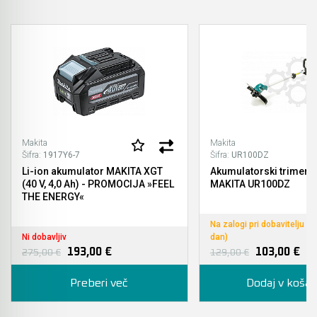
Makita
Makita
Šifra:
1917Y6-7
Šifra:
UR100DZ
Li-ion akumulator MAKITA XGT
Akumulatorski trimer 
(40 V, 4,0 Ah) - PROMOCIJA »FEEL
MAKITA UR100DZ
THE ENERGY«
Na zalogi pri dobavitelju (
Ni dobavljiv
dan)
193,00 €
103,00 €
275,00 €
129,00 €
Preberi več
Dodaj v košar