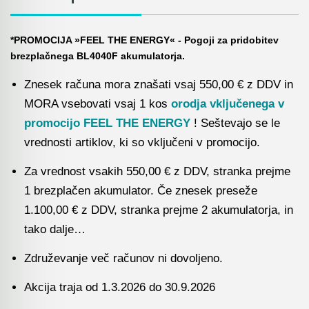
Akmulatorski kovičarji / kovičniki
Ročno orodje
Akumulatorske tračne žage
Pribor za prebijalnike in rezalnike kovine
*PROMOCIJA »FEEL THE ENERGY« -
Pogoji za pridobitev
brezplačnega BL4040F akumulatorja.
Akumulatorski mešalniki in zgoščevalniki
Stranski in krožni ročaji
betona
Znesek računa mora znašati vsaj 550,00 € z DDV in
Pribor za verižne rezkarje
MORA vsebovati vsaj 1 kos
orodja vključenega v
Akumulatorske škarje in prebijalniki za kovino
promocijo FEEL THE ENERGY
! Seštevajo se le
Elastike, gurtne in povezovalni trakovi
vrednosti artiklov, ki so vključeni v promocijo.
Akumulatorske samokolnice
Ležaji SKF
Za vrednost vsakih 550,00 € z DDV, stranka prejme
Akumulatorski kavni aparati
1 brezplačen akumulator. Če znesek preseže
Ščetke MAKITA
Akumulatorski grelnik vode
1.100,00 € z DDV, stranka prejme 2 akumulatorja, in
tako dalje…
Akumulatorske hladilno grelne torbe
Združevanje več računov ni dovoljeno.
Akumulatorske vakumske črpalke za klime
Akcija traja od 1.3.2026 do 30.9.2026
Akumulatorski detektorji