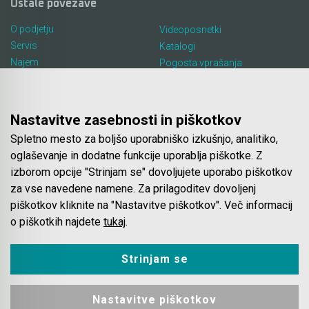
Ostale povezave
O podjetju
Videoposnetki
Servis
Katalogi
Najem
Pogosta vprašanja
Lokacija in kontakt
Piškotki
Blog
Nastavitve zasebnosti in piškotkov
Spletno mesto za boljšo uporabniško izkušnjo, analitiko,
Spletna trgovina
oglaševanje in dodatne funkcije uporablja piškotke. Z
izborom opcije "Strinjam se" dovoljujete uporabo piškotkov
Pogoji poslovanja
za vse navedene namene. Za prilagoditev dovoljenj
Plačila
piškotkov kliknite na "Nastavitve piškotkov". Več informacij
Odstop od nakupa
o piškotkih najdete
tukaj
.
Dostava
Varovanje podatkov
Strinjam se
Nastavitve piškotkov