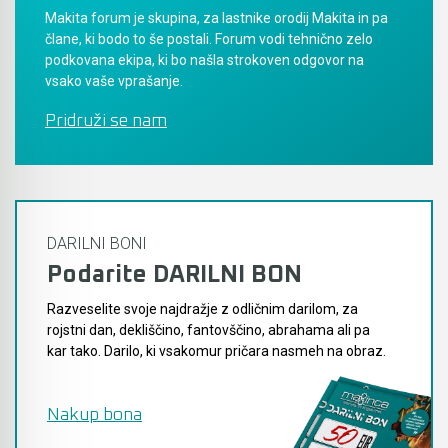
Makita forum je skupina, za lastnike orodij Makita in pa
Akumulatorski vezalci in rezalniki armature &
člane, ki bodo to še postali. Forum vodi tehnično zelo
podkovana ekipa, ki bo našla strokoven odgovor na
navojnih palic
vsako vaše vprašanje.
Akumulatorska mikrovalovna pečica
Pridruži se nam
Akumulatorski čistilniki
DARILNI BONI
Podarite DARILNI BON
Razveselite svoje najdražje z odličnim darilom, za
rojstni dan, dekliščino, fantovščino, abrahama ali pa
kar tako. Darilo, ki vsakomur pričara nasmeh na obraz.
Nakup bona