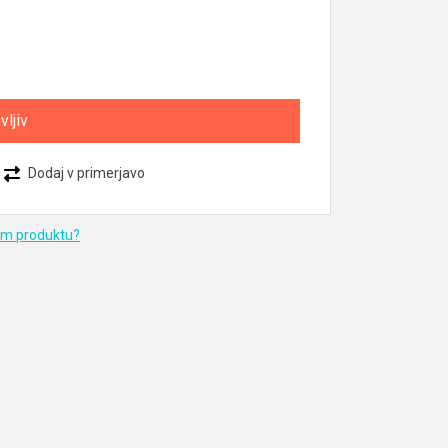
vljiv
Dodaj v primerjavo
em produktu?