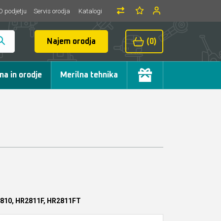
O podjetju
Servis orodja
Katalogi
Najem orodja
(0)
ma in orodje
Merilna tehnika
810, HR2811F, HR2811FT