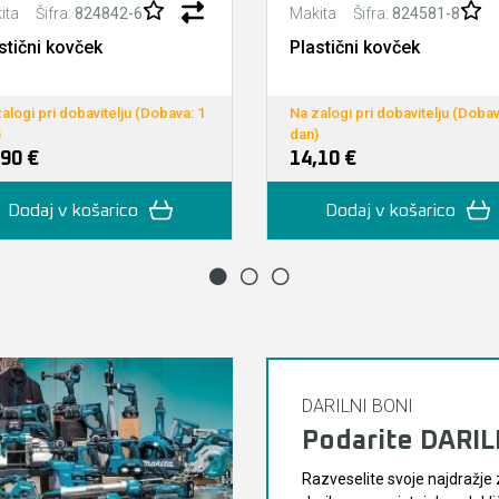
Šifra:
824842-6
Šifra:
824581-8
ita
Makita
stični kovček
Plastični kovček
alogi pri dobavitelju (Dobava: 1
Na zalogi pri dobavitelju (Dobav
)
dan)
,90 €
14,10 €
Dodaj v košarico
Dodaj v košarico
DARILNI BONI
Podarite DARI
Razveselite svoje najdražje 