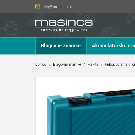
info@masinca.si
Blagovne znamke
Akumulatorsko oro
Domov
/
Blagovne znamke
/
Makita
/
Pribor, oprema in o