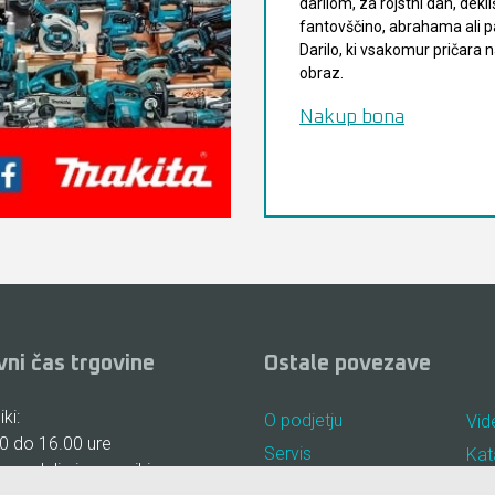
darilom, za rojstni dan, dekli
fantovščino, abrahama ali pa
Darilo, ki vsakomur pričara
obraz.
Nakup bona
vni čas trgovine
Ostale povezave
ki:
O podjetju
Vid
0 do 16.00 ure
Servis
Kat
, nedelje in prazniki:
Najem
Pog