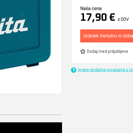
Naša cena:
17,90 €
z DDV
Izdelek trenutno ni doba
Dodaj med priljubljene
Imate dodatna vprašanja o t