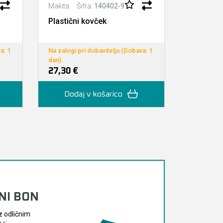
Šifra:
140402-9
Š
Makita
Makita
Plastični kovček
Plastiče
prenaša
a: 1
Na zalogi pri dobavitelju (Dobava: 1
Na zalogi p
dan)
dan)
27,30 €
36,60 €
Dodaj v košarico
Doda
LNI BON
z odličnim