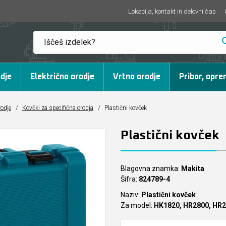
Lokacija, kontakt in delovni čas
dje
Električno orodje
Vrtno orodje
Pribor, opre
rodje
/
Kovčki za specifična orodja
/
Plastični kovček
Plastični kovček
Blagovna znamka:
Makita
Šifra:
824789-4
Naziv:
Plastični kovček
Za model:
HK1820, HR2800, HR2