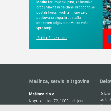
Makita forum je skupina, za lastnike
orodij Makita in pa člane, ki bodo to še
postali. Forum vodi tehnično zelo
podkovana ekipa, ki bo našla
strokoven odgovor na vsako vaše
vprašanje.
Pridruži se nam
Mašinca, servis in trgovina
Delo
Delavni
Mašinca d.o.o.
od 8.0
Koprska ulica 72, 1000 Ljubljana
Sobote
(Vič)