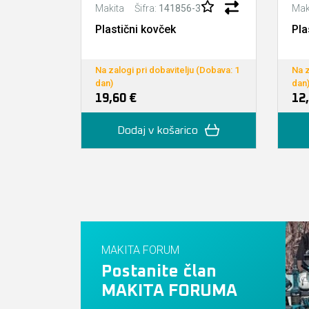
Šifra:
141856-3
Makita
Mak
Plastični kovček
Pla
Na zalogi pri dobavitelju (Dobava: 1
Na z
dan)
dan
19,60 €
12
Dodaj v košarico
MAKITA FORUM
Postanite član
MAKITA FORUMA