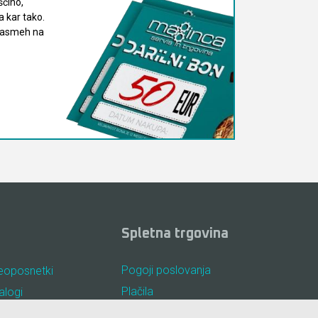
ščino,
 kar tako.
 nasmeh na
Spletna trgovina
Pogoji poslovanja
eoposnetki
Plačila
alogi
Odstop od nakupa
osta vprašanja