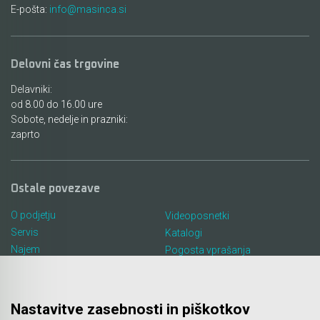
E-pošta:
info@masinca.si
Delovni čas trgovine
Delavniki:
od 8.00 do 16.00 ure
Sobote, nedelje in prazniki:
zaprto
Ostale povezave
O podjetju
Videoposnetki
Servis
Katalogi
Najem
Pogosta vprašanja
Lokacija in kontakt
Piškotki
Blog
Nastavitve zasebnosti in piškotkov