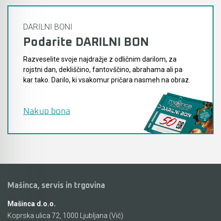
DARILNI BONI
Podarite DARILNI BON
Razveselite svoje najdražje z odličnim darilom, za
rojstni dan, dekliščino, fantovščino, abrahama ali pa
kar tako. Darilo, ki vsakomur pričara nasmeh na obraz.
Nakup bona
Mašinca, servis in trgovina
Mašinca d.o.o.
Koprska ulica 72, 1000 Ljubljana (Vič)