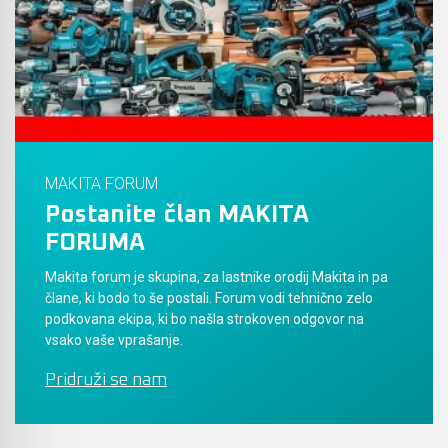
Akumulatorski vezalci in rezalniki armature &
navojnih palic
Akumulatorska mikrovalovna pečica
Akumulatorski čistilniki
MAKITA FORUM
Postanite član MAKITA
FORUMA
Makita forum je skupina, za lastnike orodij Makita in pa
člane, ki bodo to še postali. Forum vodi tehnično zelo
podkovana ekipa, ki bo našla strokoven odgovor na
vsako vaše vprašanje.
Pridruži se nam