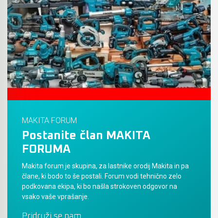
Akumulatorski vezalci in rezalniki armature &
navojnih palic
Akumulatorska mikrovalovna pečica
Akumulatorski čistilniki
MAKITA FORUM
Postanite član MAKITA
FORUMA
Makita forum je skupina, za lastnike orodij Makita in pa
člane, ki bodo to še postali. Forum vodi tehnično zelo
podkovana ekipa, ki bo našla strokoven odgovor na
vsako vaše vprašanje.
Pridruži se nam