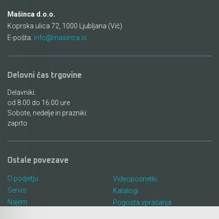
Mašinca d.o.o.
Koprska ulica 72, 1000 Ljubljana (Vič)
E-pošta:
info@masinca.si
Delovni čas trgovine
Delavniki:
od 8.00 do 16.00 ure
Sobote, nedelje in prazniki:
zaprto
Ostale povezave
O podjetju
Videoposnetki
Servis
Katalogi
Najem
Pogosta vprašanja
Lokacija in kontakt
Piškotki