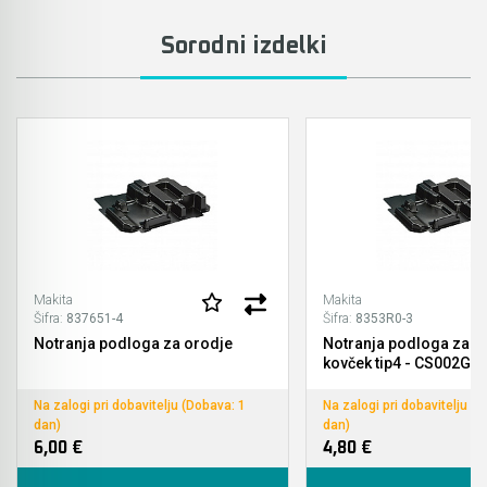
Akmulatorski kovičarji / kovičniki
Ročno orodje
Sorodni izdelki
Akumulatorske tračne žage
Pribor za prebijalnike in rezalnike kovine
Akumulatorski mešalniki in zgoščevalniki
Stranski in krožni ročaji
betona
Pribor za verižne rezkarje
Akumulatorske škarje in prebijalniki za kovino
Elastike, gurtne in povezovalni trakovi
Akumulatorske samokolnice
Ležaji SKF
Akumulatorski kavni aparati
Makita
Makita
Ščetke MAKITA
Šifra:
837651-4
Šifra:
8353R0-3
Akumulatorski grelnik vode
Notranja podloga za orodje
Notranja podloga za 
kovček tip4 - CS002G
Akumulatorske hladilno grelne torbe
Na zalogi pri dobavitelju (Dobava: 1
Na zalogi pri dobavitelju (
dan)
dan)
Akumulatorske vakumske črpalke za klime
6,00 €
4,80 €
Akumulatorski detektorji