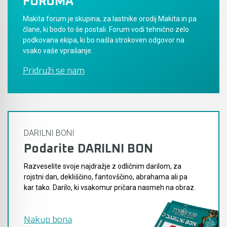
FORUMA
Makita forum je skupina, za lastnike orodij Makita in pa
člane, ki bodo to še postali. Forum vodi tehnično zelo
podkovana ekipa, ki bo našla strokoven odgovor na
vsako vaše vprašanje.
Pridruži se nam
DARILNI BONI
Podarite DARILNI BON
Razveselite svoje najdražje z odličnim darilom, za
rojstni dan, dekliščino, fantovščino, abrahama ali pa
kar tako. Darilo, ki vsakomur pričara nasmeh na obraz.
Nakup bona