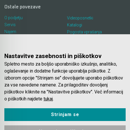
Ostale povezave
O podjetju
Videoposnetki
Servis
Katalogi
Najem
Pogosta vprašanja
Lokacija in kontakt
Piškotki
Blog
Nastavitve zasebnosti in piškotkov
Spletno mesto za boljšo uporabniško izkušnjo, analitiko,
Spletna trgovina
oglaševanje in dodatne funkcije uporablja piškotke. Z
izborom opcije "Strinjam se" dovoljujete uporabo piškotkov
Pogoji poslovanja
za vse navedene namene. Za prilagoditev dovoljenj
Plačila
piškotkov kliknite na "Nastavitve piškotkov". Več informacij
Odstop od nakupa
o piškotkih najdete
tukaj
.
Dostava
Varovanje podatkov
Strinjam se