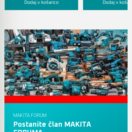
Dodaj v košarico
Dodaj v košar
Akumulatorski vezalci in rezalniki armature &
navojnih palic
Akumulatorska mikrovalovna pečica
Akumulatorski čistilniki
MAKITA FORUM
Postanite član MAKITA