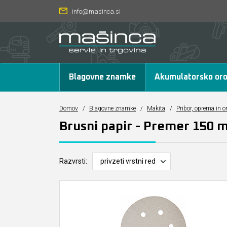
info@masinca.si
Blagovne znamke
Akumulatorsko oro
Domov
/
Blagovne znamke
/
Makita
/
Pribor, oprema in o
Brusni papir - Premer 150 m
Razvrsti: