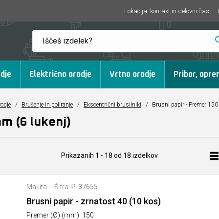
Lokacija, kontakt in delovni čas
dje
Električno orodje
Vrtno orodje
Pribor, opre
rodje
/
Brušenje in poliranje
/
Ekscentrični brusilniki
/
Brusni papir - Premer 150
m (6 lukenj)
Prikazanih
1 - 18
od
18
izdelkov
Makita
Šifra:
P-37655
Brusni papir - zrnatost 40 (10 kos)
Premer (Ø) (mm): 150