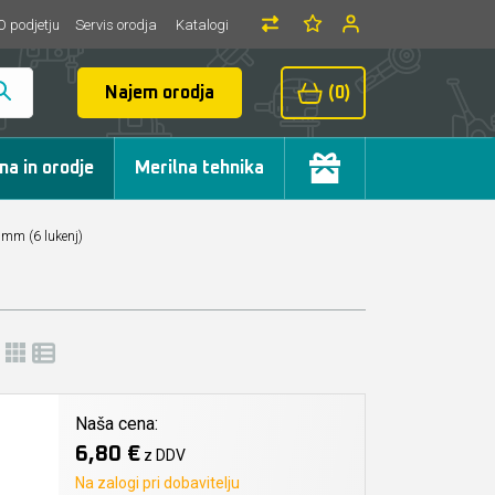
O podjetju
Servis orodja
Katalogi
Najem orodja
(0)
ma in orodje
Merilna tehnika
 mm (6 lukenj)
Naša cena:
6,80 €
z DDV
Na zalogi pri dobavitelju