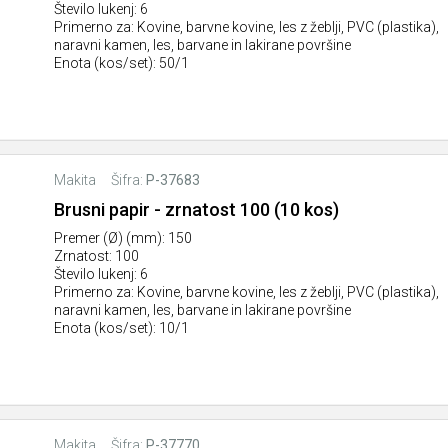
Število lukenj: 6
Primerno za: Kovine, barvne kovine, les z žeblji, PVC (plastika),
naravni kamen, les, barvane in lakirane površine
Enota (kos/set): 50/1
Makita
Šifra:
P-37683
Brusni papir - zrnatost 100 (10 kos)
Premer (Ø) (mm): 150
Zrnatost: 100
Število lukenj: 6
Primerno za: Kovine, barvne kovine, les z žeblji, PVC (plastika),
naravni kamen, les, barvane in lakirane površine
Enota (kos/set): 10/1
Makita
Šifra:
P-37770