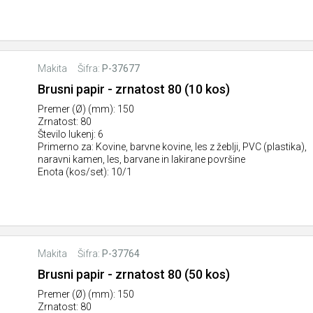
Makita
Šifra:
P-37677
Brusni papir - zrnatost 80 (10 kos)
Premer (Ø) (mm): 150
Zrnatost: 80
Število lukenj: 6
Primerno za: Kovine, barvne kovine, les z žeblji, PVC (plastika),
naravni kamen, les, barvane in lakirane površine
Enota (kos/set): 10/1
Makita
Šifra:
P-37764
Brusni papir - zrnatost 80 (50 kos)
Premer (Ø) (mm): 150
Zrnatost: 80