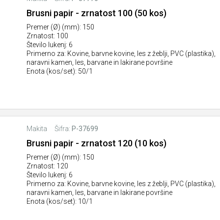
Brusni papir - zrnatost 100 (50 kos)
Premer (Ø) (mm): 150
Zrnatost: 100
Število lukenj: 6
Primerno za: Kovine, barvne kovine, les z žeblji, PVC (plastika),
naravni kamen, les, barvane in lakirane površine
Enota (kos/set): 50/1
Makita
Šifra:
P-37699
Brusni papir - zrnatost 120 (10 kos)
Premer (Ø) (mm): 150
Zrnatost: 120
Število lukenj: 6
Primerno za: Kovine, barvne kovine, les z žeblji, PVC (plastika),
naravni kamen, les, barvane in lakirane površine
Enota (kos/set): 10/1