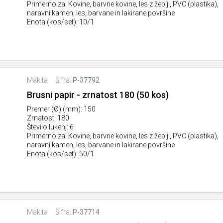
Primerno za: Kovine, barvne kovine, les z žeblji, PVC (plastika),
naravni kamen, les, barvane in lakirane površine
Enota (kos/set): 10/1
Makita
Šifra:
P-37792
Brusni papir - zrnatost 180 (50 kos)
Premer (Ø) (mm): 150
Zrnatost: 180
Število lukenj: 6
Primerno za: Kovine, barvne kovine, les z žeblji, PVC (plastika),
naravni kamen, les, barvane in lakirane površine
Enota (kos/set): 50/1
Makita
Šifra:
P-37714