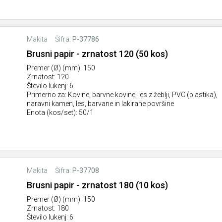
Makita
Šifra:
P-37786
Brusni papir - zrnatost 120 (50 kos)
Premer (Ø) (mm): 150
Zrnatost: 120
Število lukenj: 6
Primerno za: Kovine, barvne kovine, les z žeblji, PVC (plastika),
naravni kamen, les, barvane in lakirane površine
Enota (kos/set): 50/1
Makita
Šifra:
P-37708
Brusni papir - zrnatost 180 (10 kos)
Premer (Ø) (mm): 150
Zrnatost: 180
Število lukenj: 6