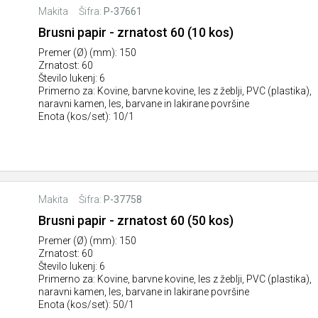
Makita
Šifra:
P-37661
Brusni papir - zrnatost 60 (10 kos)
Premer (Ø) (mm): 150
Zrnatost: 60
Število lukenj: 6
Primerno za: Kovine, barvne kovine, les z žeblji, PVC (plastika),
naravni kamen, les, barvane in lakirane površine
Enota (kos/set): 10/1
Makita
Šifra:
P-37758
Brusni papir - zrnatost 60 (50 kos)
Premer (Ø) (mm): 150
Zrnatost: 60
Število lukenj: 6
Primerno za: Kovine, barvne kovine, les z žeblji, PVC (plastika),
naravni kamen, les, barvane in lakirane površine
Enota (kos/set): 50/1