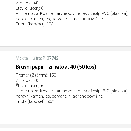
Zrnatost: 40
Število lukenj: 6
Primerno za: Kovine, barvne kovine, les z žeblji, PVC (plastika),
naravni kamen, les, barvane in lakirane površine
Enota (kos/set): 10/1
Makita
Šifra:
P-37742
Brusni papir - zrnatost 40 (50 kos)
Premer (Ø) (mm): 150
Zrnatost: 40
Število lukenj: 6
Primerno za: Kovine, barvne kovine, les z žeblji, PVC (plastika),
naravni kamen, les, barvane in lakirane površine
Enota (kos/set): 50/1