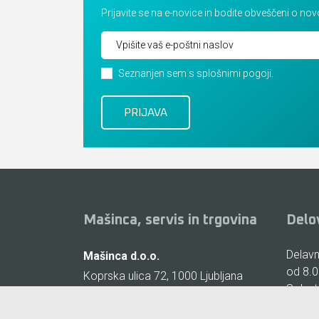
Prijavite se na e-novice in bodite obveščeni o no
Seznanjen sem s splošnimi pogoji.
Mašinca, servis in trgovina
Delo
Delavni
Mašinca d.o.o.
od 8.0
Koprska ulica 72, 1000 Ljubljana
Sobote
(Vič)
zaprto
E-pošta:
info@masinca.si