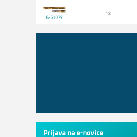
13
B-51079
Prijava na e-novice