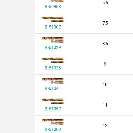
5,5
B-50968
7,5
B-51007
8,5
B-51029
9
B-51035
10
B-51041
11
B-51057
12
B-51063