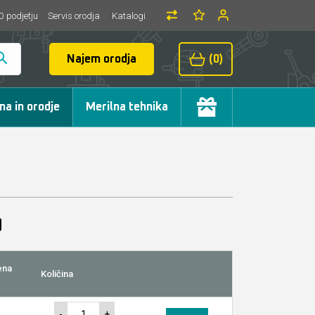
O podjetju
Servis orodja
Katalogi
Najem orodja
(0)
ma in orodje
Merilna tehnika
ena
Količina
-
+