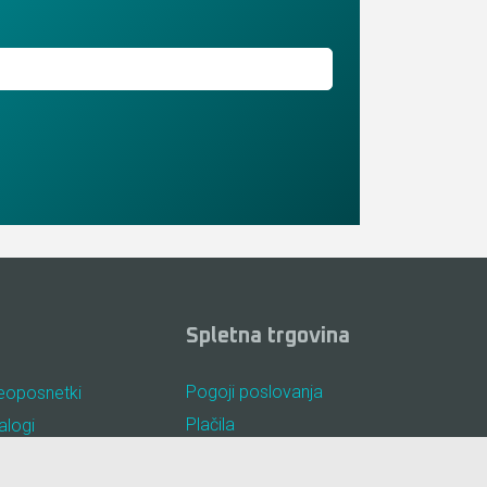
Spletna trgovina
Pogoji poslovanja
eoposnetki
Plačila
alogi
Odstop od nakupa
osta vprašanja