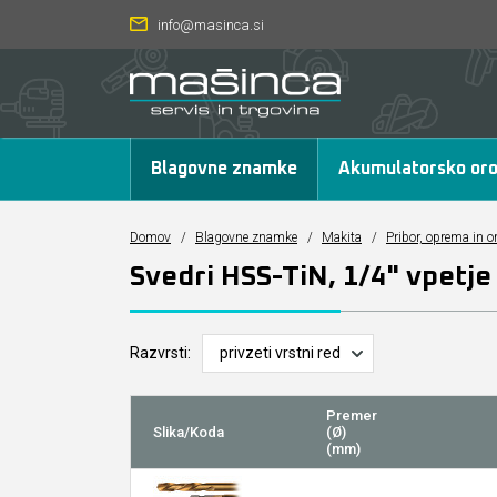
info@masinca.si
Blagovne znamke
Akumulatorsko oro
Domov
/
Blagovne znamke
/
Makita
/
Pribor, oprema in o
Svedri HSS-TiN, 1/4" vpetje
Razvrsti:
Premer
Slika/Koda
(Ø)
(mm)