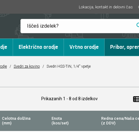
Lokacija, kontakt in delovni čas
dje
Električno orodje
Vrtno orodje
Pribor, opre
rodje
/
Svedri za kovino
/
Svedri HSS-TiN, 1/4" vpetje
Prikazanih
1 - 8
od
8
izdelkov
Celotna dolžina
Enota
Redna cena/Naša c
(mm)
(kos/set)
(z DDV)