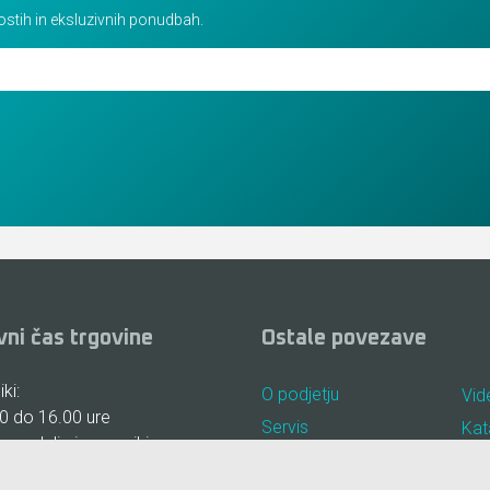
vostih in eksluzivnih ponudbah.
vni čas trgovine
Ostale povezave
ki:
O podjetju
Vid
0 do 16.00 ure
Servis
Kat
, nedelje in prazniki:
Najem
Pog