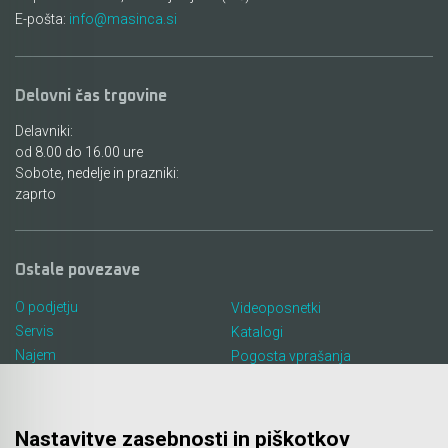
E-pošta:
info@masinca.si
Delovni čas trgovine
Delavniki:
od 8.00 do 16.00 ure
Sobote, nedelje in prazniki:
zaprto
Ostale povezave
O podjetju
Videoposnetki
Servis
Katalogi
Najem
Pogosta vprašanja
Lokacija in kontakt
Piškotki
Blog
Nastavitve zasebnosti in piškotkov