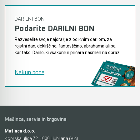
DARILNI BONI
Podarite DARILNI BON
Razveselite svoje najdražje z odličnim darilom, za
rojstni dan, dekliščino, fantovščino, abrahama ali pa
kar tako. Darilo, ki vsakomur pričara nasmeh na obraz.
Nakup bona
Mašinca, servis in trgovina
Mašinca d.o.o.
Koprska ulica 72, 1000 Ljubljana (Vič)