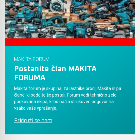
Akumulatorski vezalci in rezalniki armature &
navojnih palic
Akumulatorska mikrovalovna pečica
Akumulatorski čistilniki
MAKITA FORUM
Postanite član MAKITA
FORUMA
Makita forum je skupina, za lastnike orodij Makita in pa
člane, ki bodo to še postali. Forum vodi tehnično zelo
podkovana ekipa, ki bo našla strokoven odgovor na
vsako vaše vprašanje.
Pridruži se nam